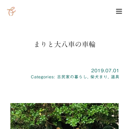
Skip
to
content
まりと大八車の車輪
Published On: 2019.07.01
Categories:
古民家の暮らし
,
柴犬まり
,
道具