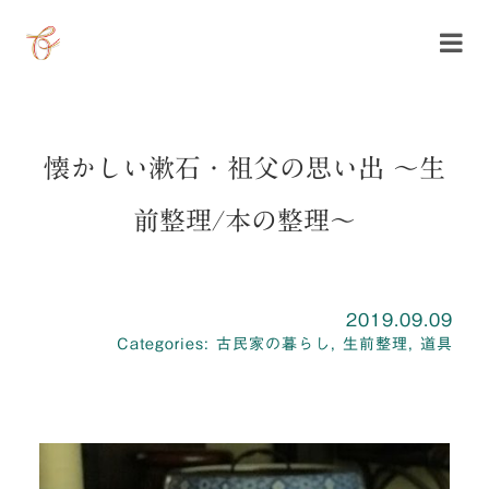
Skip
to
content
懐かしい漱石・祖父の思い出 ～生
前整理/本の整理～
Published On: 2019.09.09
Categories:
古民家の暮らし
,
生前整理
,
道具