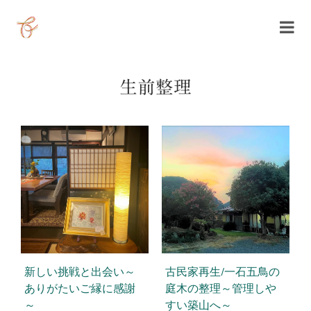
Skip
to
content
生前整理
新しい挑戦と出会い～
古民家再生/一石五鳥の
ありがたいご縁に感謝
庭木の整理～管理しや
～
すい築山へ～