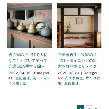
親の家の片づけで大切
古民家再生～実家の片
なこと～泣いて笑って
づけ～ダイニングの出
介護日記/手すり編～
窓を飾り棚にリメイク
2022.04.06
|
Categori
2022.03.24
|
Categori
es:
生前整理
,
笑って泣い
es:
古民家再生
,
片づけ収
て介護日記
納
,
生前整理
次