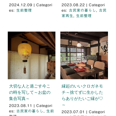
2024.12.09
|
Categori
2023.08.22
|
Categori
es:
生前整理
es:
古民家の暮らし
,
古民
家再生
,
生前整理
大切な人と過ごす今こ
縁起のいいクロガネモ
の時を写して～お盆の
チ～捨てずに生かした
集合写真～
らありがたいご縁が♡
～
2023.08.11
|
Categori
es:
古民家の暮らし
,
生前
2023.07.01
|
Categori