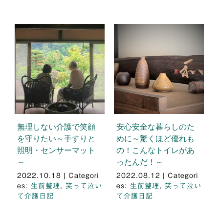
無理しない介護で笑顔
安心安全な暮らしのた
を守りたい～手すりと
めに～驚くほど優れも
照明・センサーマット
の！こんなトイレがあ
～
ったんだ！～
2022.10.18
|
Categori
2022.08.12
|
Categori
es:
生前整理
,
笑って泣い
es:
生前整理
,
笑って泣い
て介護日記
て介護日記