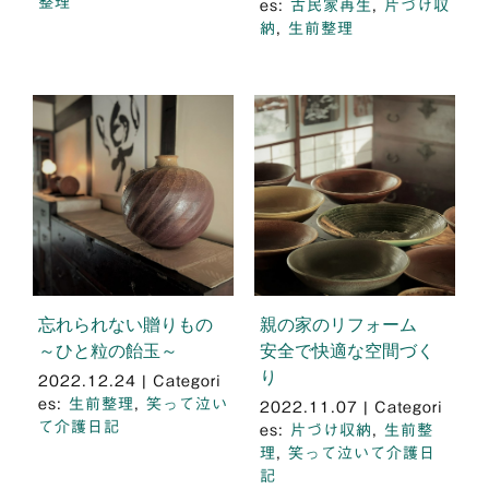
整理
es:
古民家再生
,
片づけ収
納
,
生前整理
忘れられない贈りもの
親の家のリフォーム
～ひと粒の飴玉～
安全で快適な空間づく
り
2022.12.24
|
Categori
es:
生前整理
,
笑って泣い
2022.11.07
|
Categori
て介護日記
es:
片づけ収納
,
生前整
理
,
笑って泣いて介護日
記