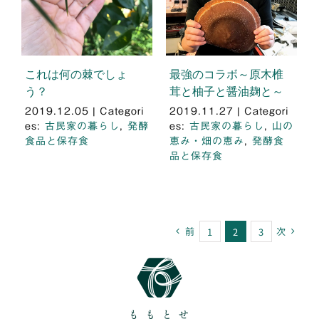
これは何の棘でしょ
最強のコラボ～原木椎
う？
茸と柚子と醤油麹と～
2019.12.05
|
Categori
2019.11.27
|
Categori
es:
古民家の暮らし
,
発酵
es:
古民家の暮らし
,
山の
食品と保存食
恵み・畑の恵み
,
発酵食
品と保存食
前
次
1
2
3