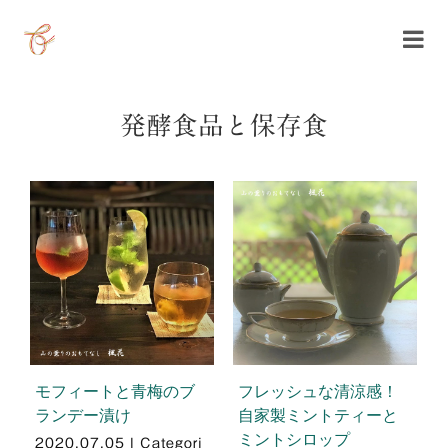
Skip
to
content
発酵食品と保存食
モフィートと青梅のブ
フレッシュな清涼感！
ランデー漬け
自家製ミントティーと
ミントシロップ
2020.07.05
|
Categori