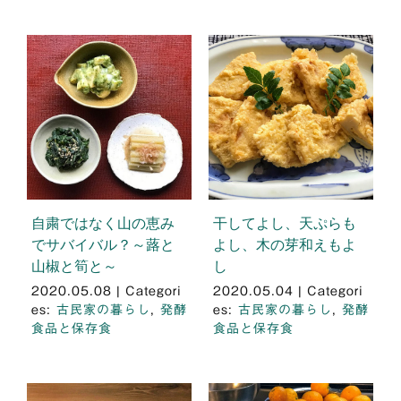
自粛ではなく山の恵み
干してよし、天ぷらも
でサバイバル？～蕗と
よし、木の芽和えもよ
山椒と筍と～
し
2020.05.08
|
Categori
2020.05.04
|
Categori
es:
古民家の暮らし
,
発酵
es:
古民家の暮らし
,
発酵
食品と保存食
食品と保存食